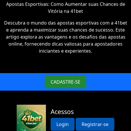
Apostas Esportivas: Como Aumentar suas Chances de
Vitória na 41bet
Descubra o mundo das apostas esportivas com a 41bet
e aprenda a maximizar suas chances de sucesso. Este
artigo explora as vantagens e os desafios das apostas
online, fornecendo dicas valiosas para apostadores
iniciantes e experientes.
CADASTRE-SE
Acessos
Login
Registrar-se