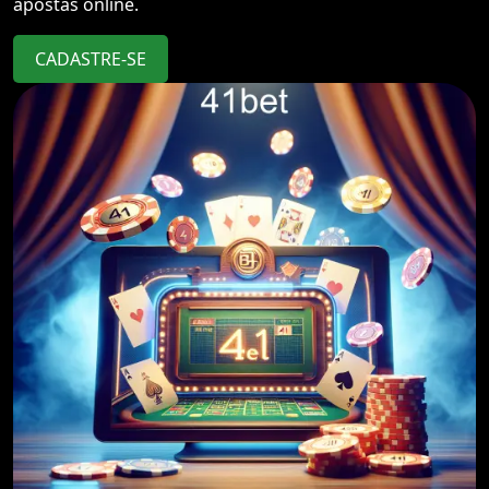
apostas online.
CADASTRE-SE