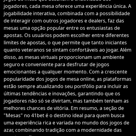
jogadores, cada mesa oferece uma experiência única. A
jogabilidade interativa, combinada com a possibilidade
de interagir com outros jogadores e dealers, faz das
mesas uma opção popular entre os entusiastas de
apostas. Os usuários podem escolher entre diferentes
limites de apostas, o que permite que tanto iniciantes
quanto veteranos se sintam confortáveis ao jogar. Além
disso, as mesas virtuais proporcionam um ambiente
seguro e conveniente para desfrutar de jogos
emocionantes a qualquer momento. Com a crescente
popularidade dos jogos de mesa online, as plataformas
estão sempre atualizando seu portfólio para incluir as
últimas tendências e inovações, garantindo que os
jogadores não só se divirtam, mas também tenham as
melhores chances de vitória. Em resumo, a seção de
"Mesas" no 41bet é o destino ideal para quem busca
uma experiência rica e variada no mundo dos jogos de
azar, combinando tradição com a modernidade das